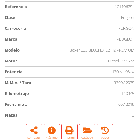
Referencia
12110675-I
Clase
Furgon
Carrocería
FURGÓN
Marca
PEUGEOT
Modelo
Boxer 333 BLUEHDI L2 H2 PREMIUM
Motor
Diesel - 1997cc
Potencia
130cv - 96kw
M.M.A. / Tara
3300 / 2075
Kilometraje
140945
Fecha mat.
06 / 2019
Plazas
3
Compartir
Más info
Imprimir
Catálogo
Volver