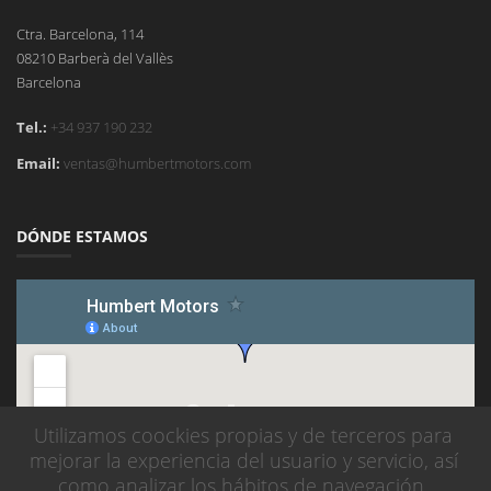
Ctra. Barcelona, 114
08210 Barberà del Vallès
Barcelona
Tel.:
+34 937 190 232
Email:
ventas@humbertmotors.com
DÓNDE ESTAMOS
Utilizamos coockies propias y de terceros para
mejorar la experiencia del usuario y servicio, así
como analizar los hábitos de navegación.