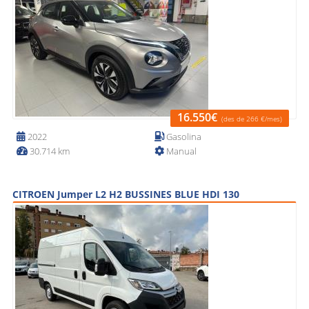
16.550€
(des de 266 €/mes)
2022
Gasolina
30.714 km
Manual
CITROEN Jumper L2 H2 BUSSINES BLUE HDI 130