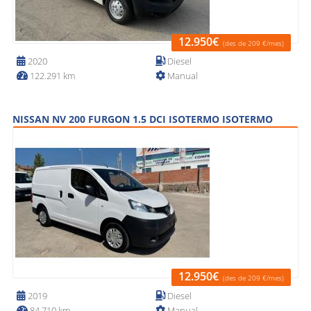
12.950€
(des de 209 €/mes)
2020
Diesel
122.291 km
Manual
NISSAN NV 200 FURGON 1.5 DCI ISOTERMO ISOTERMO
12.950€
(des de 209 €/mes)
2019
Diesel
84.710 km
Manual