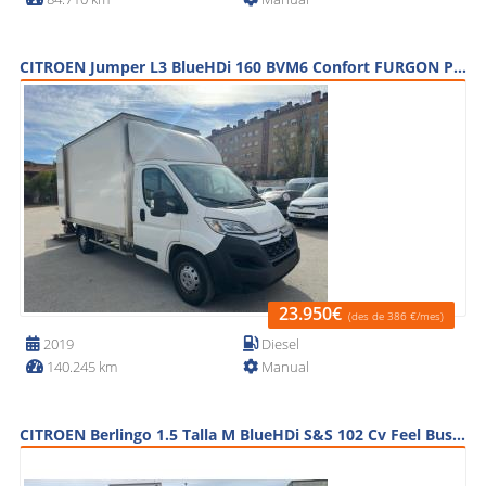
CITROEN Jumper L3 BlueHDi 160 BVM6 Confort FURGON PLATAFORMA
23.950€
(des de 386 €/mes)
2019
Diesel
140.245 km
Manual
CITROEN Berlingo 1.5 Talla M BlueHDi S&S 102 Cv Feel Business 5P