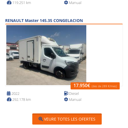
119.251 km
Manual
RENAULT Master 145.35 CONGELACION
17.950€
(des de 289 €/mes)
2022
Diesel
292.178 km
Manual
VEURE TOTES LES OFERTES