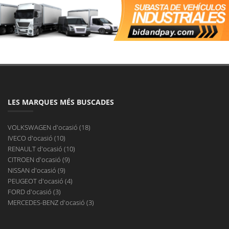
vulnerables (ciclistas, motoristas y peatones). Hay que añadir
139.379 heridos, de los cuales 8.605 requirieron ingreso
hospitalario.
Para mejorar la seguridad vial, la Dirección General de Tráfico
pondrá en marcha las siguientes medidas.
Nuevas normas de circulación
Los cambios relacionados con el permiso y la licencia de
LES MARQUES MÉS BUSCADES
conducción por puntos se recogen en el anteproyecto de ley que
reforma el texto refundido de la Ley sobre Tráfico, Circulación de
VOLKSWAGEN d'ocasió (18)
Vehículos a Motor y Seguridad Vial. Estas medidas entrarán en
IVECO d'ocasió (10)
vigor el 2 de enero de 2021.
RENAULT d'ocasió (10)
CITROEN d'ocasió (9)
Si sujetas con la mano algún dispositivo de telefonía móvil te
NISSAN d'ocasió (9)
quitarán 6 puntos (en lugar de 3) del carnet de conducir por
PEUGEOT d'ocasió (4)
puntos. En este enlace te explicamos por qué el uso del teléfono
FORD d'ocasió (3)
móvil es la primera causa de siniestros mortales.
MERCEDES-BENZ d'ocasió (3)
Aumenta de tres a cuatro los puntos que te retiran por no utilizar
el cinturón de seguridad, los sistemas de retención infantil, el