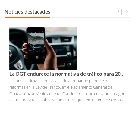
Noticies destacades
La DGT endurece la normativa de tráfico para 2021. Todas las novedades
El Consejo de Ministros acaba de aprobar un paquete de
reformas en la Ley de Tráfico, en el Reglamento General de
Circulación, de Vehículos y de Conductores que entrarán en vigor
a partir de 2021. El objetivo no es otro que reducir en un 50% los
fallecidos y heridos graves en la próxima década siguiendo las
recomendación de la Organización Mundial de la Salud.
Recordamos que el año 2019 se cerró en España con 1.755
fallecidos por siniestro vial, de los cuales un 53% fueron usuarios