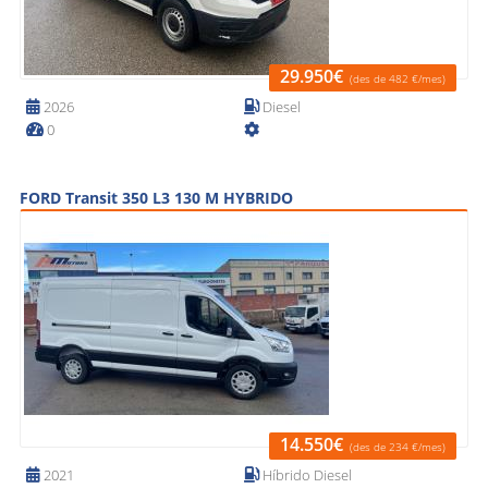
29.950€
(des de 482 €/mes)
2026
Diesel
0
FORD Transit 350 L3 130 M HYBRIDO
14.550€
(des de 234 €/mes)
2021
Híbrido Diesel