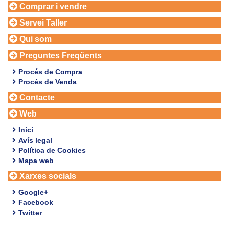
Comprar i vendre
Servei Taller
Qui som
Preguntes Freqüents
Procés de Compra
Procés de Venda
Contacte
Web
Inici
Avís legal
Política de Cookies
Mapa web
Xarxes socials
Google+
Facebook
Twitter