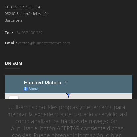
Ctra. Barcelona, 114
08210 Barberà del Vallès
Barcelona
Tel.:
+34 937 190 232
Email:
ventas@humbertmotors.com
ON SOM
Utilizamos coockies propias y de terceros para
mejorar la experiencia del usuario y servicio, así
como analizar los hábitos de navegación.
Al pulsar el botón ACEPTAR consiente dichas
cookies. Puede obtener información, o bien