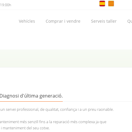
 19:00h
Vehícles
Comprar i vendre
Serveis taller
Qu
. Diagnosi d'última generació.
 un servei professional, de qualitat, confiança i a un preu raonable.
teniment més senzill fins a la reparació més complexa ja que
 i manteniment del seu cotxe.