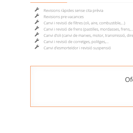
Revisions ràpides sense cita prèvia
Revisions pre-vacances
Canvi i revisió de filtres (oli, aire, combustible,...)
Canvi i revisió de frens (pastilles, mordasses, frens,…
Canvi d’oli (canvi de marxes, motor, transmissió, direc
Canvi i revisió de corretges, politges,…
Canvi d’esmorteïdor i revisió suspensió
Of