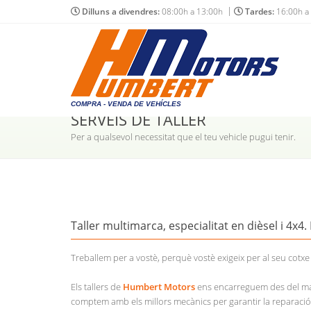
Dilluns a divendres:
08:00h a 13:00h
Tardes:
16:00h a
COMPRA - VENDA DE VEHÍCLES
SERVEIS DE TALLER
Per a qualsevol necessitat que el teu vehicle pugui tenir.
Taller multimarca, especialitat en dièsel i 4x4
Treballem per a vostè, perquè vostè exigeix per al seu cotxe
Els tallers de
Humbert Motors
ens encarreguem des del man
comptem amb els millors mecànics per garantir la reparació