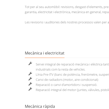
Tot per al seu automòbil: revisions, desgast d'elements, pre-
garantia, electricitat i electrònica, mecànica en general, repa
Les revisions i auditories dels nostres processos valen per a
Mecànica i electricitat
Servei integral de reparació mecànica i elèctrica tan
industrials com la resta de vehicles.
Línia Pre-ITV (banc de potència, frenòmetre, suspensi
Canvi de radiadors (motor, aire condicionat)
Reparació o canvi d’amortidors i suspensió.
Reparació integral del motor (juntes, vàlvules, pistole
Mecànica ràpida