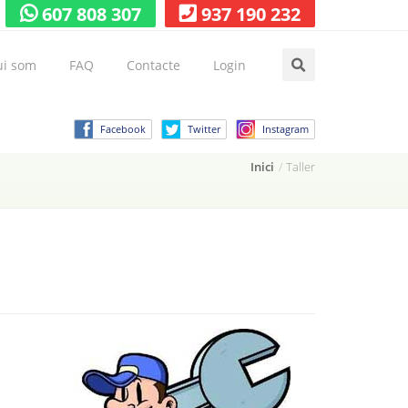
607 808 307
937 190 232
i som
FAQ
Contacte
Login
Facebook
Twitter
Instagram
Inici
Taller