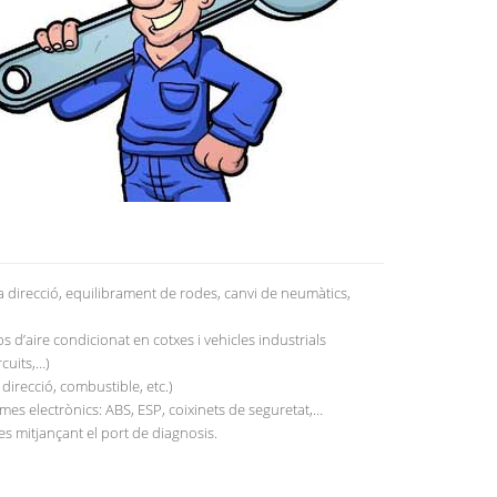
 direcció, equilibrament de rodes, canvi de neumàtics,
 d’aire condicionat en cotxes i vehicles industrials
cuits,…)
direcció, combustible, etc.)
emes electrònics: ABS, ESP, coixinets de seguretat,…
s mitjançant el port de diagnosis.