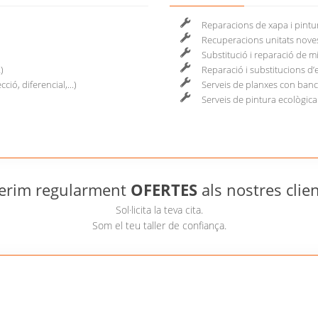
Reparacions de xapa i pintur
Recuperacions unitats noves
Substitució i reparació de mi
)
Reparació i substitucions d
ció, diferencial,...)
Serveis de planxes con ban
Serveis de pintura ecològica
erim regularment
OFERTES
als nostres clien
Sol·licita la teva cita.
Som el teu taller de confiança.