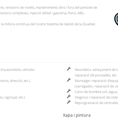
itv, revisions de nivells, manteniments dins i fora del període de
racions complexes, injecció dièsel i gasolina, frens, ABS...
 la millora contínua del nostre Sistema de Gestió de la Qualitat.
t d'automòbils, vehicles
Neumàtics: adreçament de la
reparació de punxades, etc.
ons, direcció, etc.).
Muntatge i reparació d’equips
(carregador, reparació de cir
Canvi de bombes (oli, aigua, 
s, cigonyal, etc.)
Diagnosi i reparació de sist
Reprogramació de centralete
Xapa i pintura