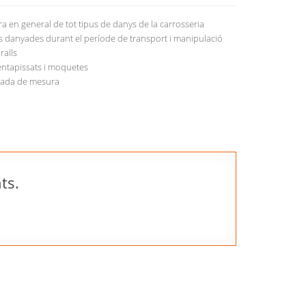
a en general de tot tipus de danys de la carrosseria
 danyades durant el període de transport i manipulació
ralls
’entapissats i moquetes
cada de mesura
ts.