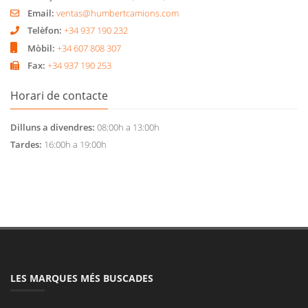
Email:
ventas@humbertcamions.com
Telèfon:
+34 937 190 232
Mòbil:
+34 607 808 307
Fax:
+34 937 190 253
Horari de contacte
Dilluns a divendres:
08:00h a 13:00h
Tardes:
16:00h a 19:00h
LES MARQUES MÉS BUSCADES