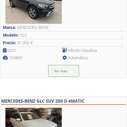
Marca:
MERCEDES-BENZ
Modelo:
GLC
Precio:
31.950 €
2021
Híbrido Gasolina
103889
Automática
Ver más
MERCEDES-BENZ GLC SUV 200 D 4MATIC