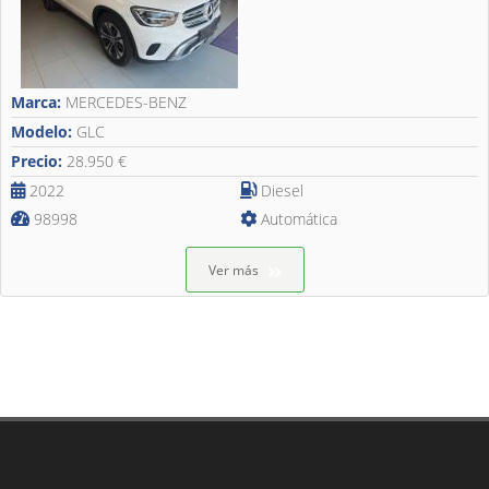
Marca:
MERCEDES-BENZ
Modelo:
GLC
Precio:
28.950 €
2022
Diesel
98998
Automática
Ver más