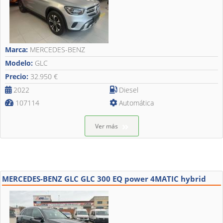
Marca:
MERCEDES-BENZ
Modelo:
GLC
Precio:
32.950 €
2022
Diesel
107114
Automática
Ver más
MERCEDES-BENZ GLC GLC 300 EQ power 4MATIC hybrid