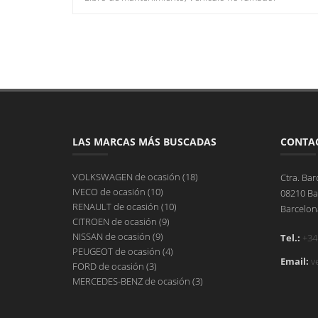
LAS MARCAS MÁS BUSCADAS
CONTA
VOLKSWAGEN de ocasión (18)
Ctra. Bar
IVECO de ocasión (10)
08210 Ba
RENAULT de ocasión (10)
Barcelon
CITROEN de ocasión (9)
NISSAN de ocasión (9)
Tel.:
+34
PEUGEOT de ocasión (4)
Email:
v
FORD de ocasión (3)
MERCEDES-BENZ de ocasión (3)