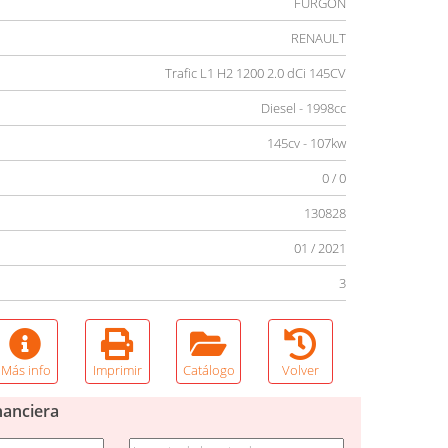
FURGÓN
RENAULT
Trafic L1 H2 1200 2.0 dCi 145CV
Diesel - 1998cc
145cv - 107kw
0 / 0
130828
01 / 2021
3
Más info
Imprimir
Catálogo
Volver
nanciera