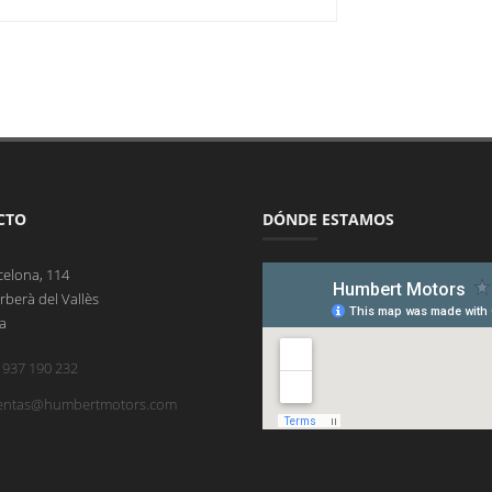
CTO
DÓNDE ESTAMOS
celona, 114
rberà del Vallès
a
 937 190 232
entas@humbertmotors.com