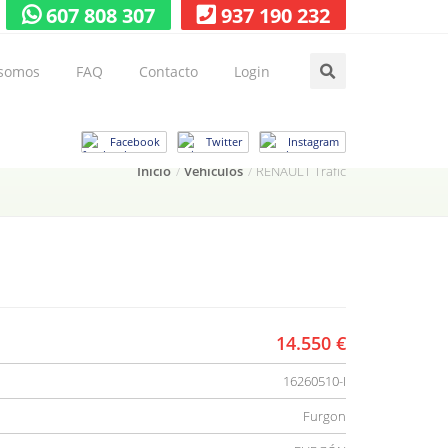
607 808 307
937 190 232
 somos
FAQ
Contacto
Login
Facebook
Twitter
Instagram
Inicio
Vehículos
RENAULT Trafic
14.550 €
16260510-I
Furgon