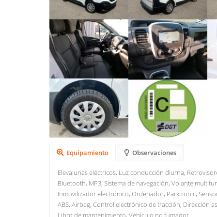
Equipamiento
Observaciones
Elevalunas eléctricos, Luz conducción diurna, Retrovisor
Bluetooth, MP3, Sistema de navegación, Volante multifunc
Inmovilizador electrónico, Ordenador, Parktronic, Sensor
ABS, Airbag, Control electrónico de tracción, Dirección a
Libro de mantenimiento, Vehículo no fumador