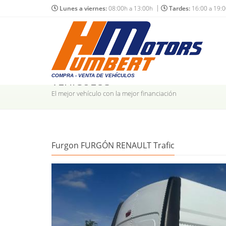
Lunes a viernes:
08:00h a 13:00h
Tardes:
16:00 a 19:
COMPRA - VENTA DE VEHÍCULOS
VEHÍCULOS
El mejor vehículo con la mejor financiación
Furgon FURGÓN RENAULT Trafic