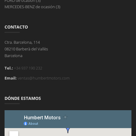
FORD de ocasión (3)
MERCEDES-BENZ de ocasión (3)
CONTACTO
Ctra. Barcelona, 114
08210 Barberà del Vallès
Barcelona
Tel.:
+34 937 190 232
Email:
ventas@humbertmotors.com
DÓNDE ESTAMOS