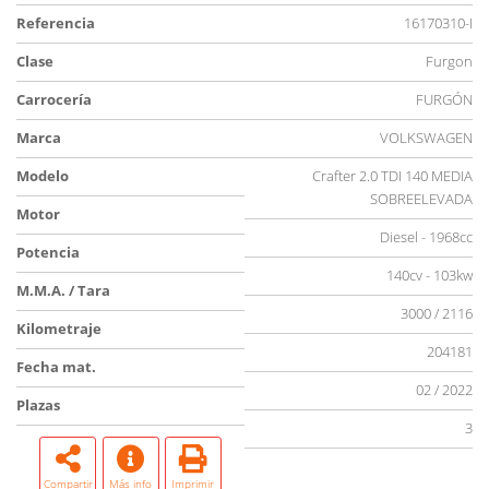
Referencia
16170310-I
Clase
Furgon
Carrocería
FURGÓN
Marca
VOLKSWAGEN
Modelo
Crafter 2.0 TDI 140 MEDIA
SOBREELEVADA
Motor
Diesel - 1968cc
Potencia
140cv - 103kw
M.M.A. / Tara
3000 / 2116
Kilometraje
204181
Fecha mat.
02 / 2022
Plazas
3
Compartir
Más info
Imprimir