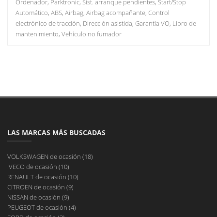
Ordenador, Parktronic, Sist. arranque pendientes, Start/Stop
Automático, ABS, Airbag, Airbag acompañante, Control
electrónico de tracción, Dirección asistida, Garantía VO, Libro de
mantenimiento, Vehículo no fumador
LAS MARCAS MÁS BUSCADAS
VOLKSWAGEN de ocasión (18)
IVECO de ocasión (10)
RENAULT de ocasión (10)
CITROEN de ocasión (9)
NISSAN de ocasión (9)
PEUGEOT de ocasión (4)