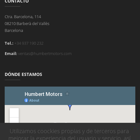
CONTACTO
Ctra. Barcelona, 114
08210 Barberà del Vallès
Barcelona
Tel.:
+34 937 190 232
Email:
ventas@humbertmotors.com
DÓNDE ESTAMOS
Utilizamos coockies propias y de terceros para
mejorar la experiencia del usuario y servicio, así