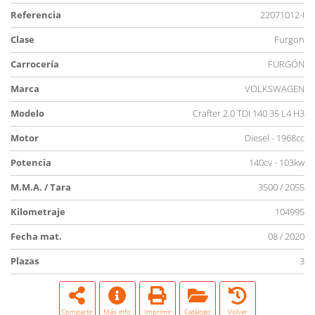
Referencia
22071012-I
Clase
Furgon
Carrocería
FURGÓN
Marca
VOLKSWAGEN
Modelo
Crafter 2.0 TDI 140 35 L4 H3
Motor
Diesel - 1968cc
Potencia
140cv - 103kw
M.M.A. / Tara
3500 / 2055
Kilometraje
104995
Fecha mat.
08 / 2020
Plazas
3
Compartir
Más info
Imprimir
Catálogo
Volver