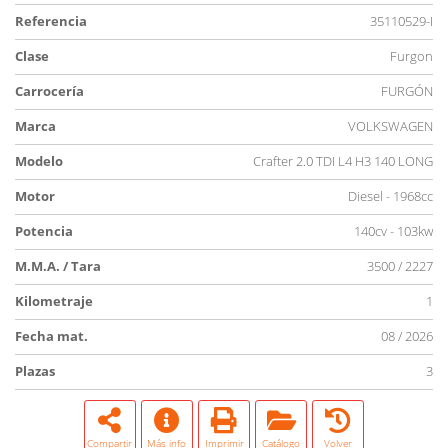
Referencia
35110529-I
Clase
Furgon
Carrocería
FURGÓN
Marca
VOLKSWAGEN
Modelo
Crafter 2.0 TDI L4 H3 140 LONG
Motor
Diesel - 1968cc
Potencia
140cv - 103kw
M.M.A. / Tara
3500 / 2227
Kilometraje
1
Fecha mat.
08 / 2026
Plazas
3
Compartir
Más info
Imprimir
Catálogo
Volver