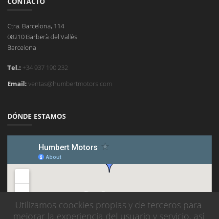
CONTACTO
Ctra. Barcelona, 114
08210 Barberà del Vallès
Barcelona
Tel.:
+34 937 190 232
Email:
ventas@humbertmotors.com
DÓNDE ESTAMOS
Utilizamos coockies propias y de terceros para
mejorar la experiencia del usuario y servicio, así