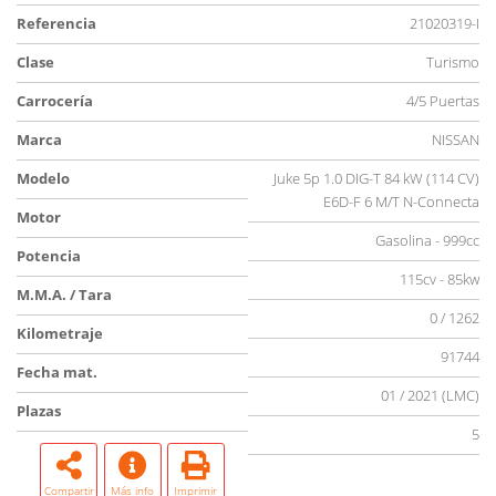
Referencia
21020319-I
Clase
Turismo
Carrocería
4/5 Puertas
Marca
NISSAN
Modelo
Juke 5p 1.0 DIG-T 84 kW (114 CV)
E6D-F 6 M/T N-Connecta
Motor
Gasolina - 999cc
Potencia
115cv - 85kw
M.M.A. / Tara
0 / 1262
Kilometraje
91744
Fecha mat.
01 / 2021 (LMC)
Plazas
5
Compartir
Más info
Imprimir