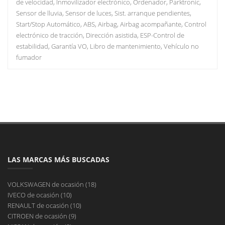
de velocidad, Inmovilizador electrónico, Ordenador, Parktronic,
Sensor de lluvia, Sensor de luces, Sist. arranque pendientes,
Start/Stop Automático, ABS, Airbag, Airbag acompañante, Control
electrónico de tracción, Dirección asistida, ESP-Control de
estabilidad, Garantía VO, Libro de mantenimiento, Vehículo no
fumador
LAS MARCAS MÁS BUSCADAS
VOLKSWAGEN de ocasión (18)
IVECO de ocasión (10)
RENAULT de ocasión (10)
CITROEN de ocasión (9)