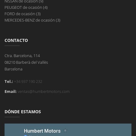
NISSAN de ocasión (9)
PEUGEOT de ocasión (4)
FORD de ocasión (3)
MERCEDES-BENZ de ocasión (3)
CONTACTO
Ctra. Barcelona, 114
08210 Barberà del Vallès
Barcelona
Tel.:
+34 937 190 232
Email:
ventas@humbertmotors.com
DÓNDE ESTAMOS