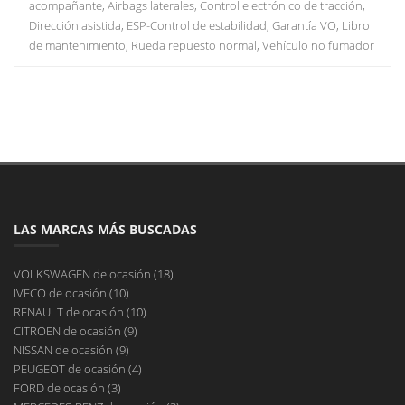
acompañante, Airbags laterales, Control electrónico de tracción,
Dirección asistida, ESP-Control de estabilidad, Garantía VO, Libro
de mantenimiento, Rueda repuesto normal, Vehículo no fumador
LAS MARCAS MÁS BUSCADAS
VOLKSWAGEN de ocasión (18)
IVECO de ocasión (10)
RENAULT de ocasión (10)
CITROEN de ocasión (9)
NISSAN de ocasión (9)
PEUGEOT de ocasión (4)
FORD de ocasión (3)