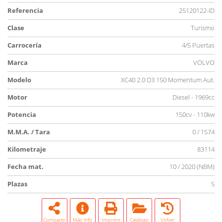
Referencia
25120122-ID
Clase
Turismo
Carrocería
4/5 Puertas
Marca
VOLVO
Modelo
XC40 2.0 D3 150 Momentum Aut.
Motor
Diesel - 1969cc
Potencia
150cv - 110kw
M.M.A. / Tara
0 / 1574
Kilometraje
83114
Fecha mat.
10 / 2020 (NBM)
Plazas
5
Compartir
Más info
Imprimir
Catálogo
Volver