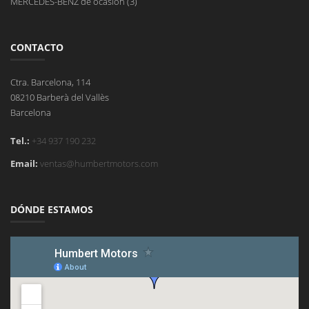
MERCEDES-BENZ de ocasión (3)
CONTACTO
Ctra. Barcelona, 114
08210 Barberà del Vallès
Barcelona
Tel.:
+34 937 190 232
Email:
ventas@humbertmotors.com
DÓNDE ESTAMOS