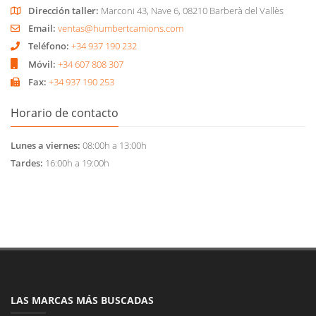
Dirección taller:
Marconi 43, Nave 6, 08210 Barberà del Vallès
Email:
ventas@humbertcamions.com
Teléfono:
+34 937 190 232
Móvil:
+34 607 808 307
Fax:
+34 937 190 253
Horario de contacto
Lunes a viernes:
08:00h a 13:00h
Tardes:
16:00h a 19:00h
LAS MARCAS MÁS BUSCADAS