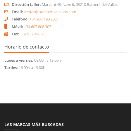
Dirección taller:
Marconi 43, Nave 6, 08210 Barberà del Vallès
Email:
ventas@humbertcamions.com
Teléfono:
+34 937 190 232
Móvil:
+34 607 808 307
Fax:
+34 937 190 253
Horario de contacto
Lunes a viernes:
08:00h a 13:00h
Tardes:
16:00h a 19:00h
LAS MARCAS MÁS BUSCADAS