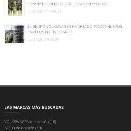
ESPAÑA RECIBEN 121,5 MILLONES EN AYUDAS
02/01/2013 17:00:33
EL GRUPO VOLKSWAGEN HA CREADO 100.000 NUEVOS
EMPLEOS EN CINCO AÑOS
02/01/2013 9:00:00
LAS MARCAS MÁS BUSCADAS
VOLKSWAGEN de ocasión (18)
IVECO de ocasión (10)