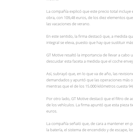
La compañía explicó que este precio total incluye 
obra, con 109,48 euros, de los diez elementos qu
las vacaciones de verano.
En este sentido, la firma destacó que, a medida qu
integral se eleva, puesto que hay que sustituir m
GT Motive resaltó la importancia de llevar a cab
descuidar esta faceta a medida que el coche envej
Así, subrayó que, en lo que va de año, las revisio
demandados y apuntó que las operaciones más cos
mientras que el de los 15.000 kilómetros cuesta 9
Por otro lado, GT Motive destacó que el filtro de
de los vehículos. La firma apuntó que esta pieza 
euros.
La compañía señaló que, de cara a mantener en pe
la batería, el sistema de encendido y de escape, los 