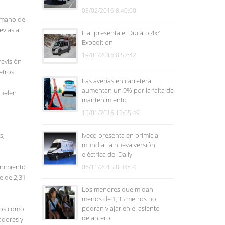
05/02/2016 8:40:00
a mano de
evias a
Fiat presenta el Ducato 4x4
Expedition
19/01/2016 8:52:42
revisión
etros.
Las averías en carretera
aumentan un 9% por la falta de
suelen
mantenimiento
15/01/2016 12:05:49
s,
Iveco presenta en primicia
mundial la nueva versión
eléctrica del Daily
enimiento
06/11/2015 8:34:04
e de 2,31
Los menores que midan
menos de 1,35 metros no
podrán viajar en el asiento
tos como
delantero
uadores y