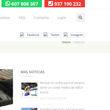
607 808 307
937 190 232
 somos
FAQ
Contacto
Login
Facebook
Twitter
Instagram
Inicio
Noticias
MÁS NOTICIAS
Revisar el coche para el verano
tiene un coste medio de 409,3
euros
06/07/2016 9:07:04
España, segundo país europeo