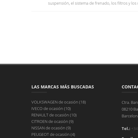
suspensión, el sistema de frenado, los filtros y lo
LAS MARCAS MÁS BUSCADAS
CONTA
VOLKSWAGEN de ocasión (18)
Ctra. Bar
IVECO de ocasión (10)
08210 Ba
RENAULT de ocasión (10)
Barcelon
CITROEN de ocasión (9)
NISSAN de ocasión (9)
Tel.:
+34
PEUGEOT de ocasión (4)