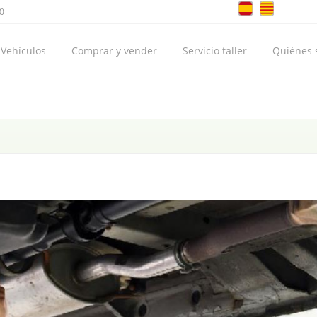
00
Vehículos
Comprar y vender
Servicio taller
Quiénes