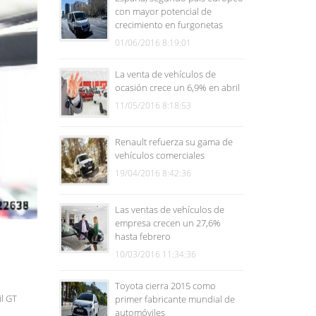
con mayor potencial de
crecimiento en furgonetas
01/06/2016 8:19:01
La venta de vehículos de
ocasión crece un 6,9% en abril
11/05/2016 8:18:53
Renault refuerza su gama de
vehículos comerciales
19/04/2016 8:42:36
Las ventas de vehículos de
empresa crecen un 27,6%
hasta febrero
10/03/2016 11:34:36
Toyota cierra 2015 como
il GT
primer fabricante mundial de
automóviles