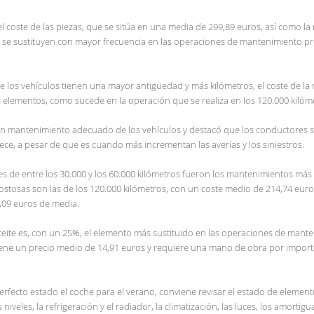
el coste de las piezas, que se sitúa en una media de 299,89 euros, así como l
e se sustituyen con mayor frecuencia en las operaciones de mantenimiento pr
e los vehículos tienen una mayor antigüedad y más kilómetros, el coste de la 
ás elementos, como sucede en la operación que se realiza en los 120.000 kilóm
o un mantenimiento adecuado de los vehículos y destacó que los conductores 
ece, a pesar de que es cuando más incrementan las averías y los siniestros.
nes de entre los 30.000 y los 60.000 kilómetros fueron los mantenimientos más
tosas son las de los 120.000 kilómetros, con un coste medio de 214,74 euro
4,09 euros de media.
 aceite es, con un 25%, el elemento más sustituido en las operaciones de mant
tiene un precio medio de 14,91 euros y requiere una mano de obra por import
rfecto estado el coche para el verano, conviene revisar el estado de elemen
niveles, la refrigeración y el radiador, la climatización, las luces, los amortig