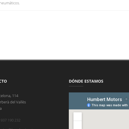
s neumáticos.
CTO
DÓNDE ESTAMOS
celona, 114
rberà del Vallès
a
 937 190 232