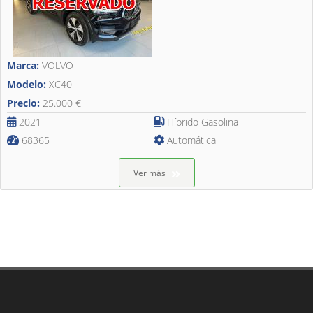
Marca:
VOLVO
Modelo:
XC40
Precio:
25.000 €
2021
Híbrido Gasolina
68365
Automática
Ver más