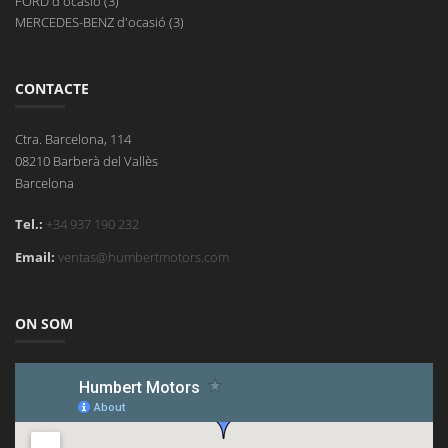
FORD d'ocasió (3)
MERCEDES-BENZ d'ocasió (3)
CONTACTE
Ctra. Barcelona, 114
08210 Barberà del Vallès
Barcelona
Tel.:
+34 937 190 232
Email:
ventas@humbertmotors.com
ON SOM