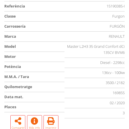
Referència
15190385-I
Classe
Furgon
Carrossería
FURGÓN
Marca
RENAULT
Model
Master L2H3 35 Grand Confort dCi
135CV BVM6
Motor
Diesel - 2298cc
Potència
136cv - 100kw
M.M.A. / Tara
3500 / 2182
Quilometratge
169855
Data mat.
02 / 2020
Places
3
Compartir
Més info
Imprimir