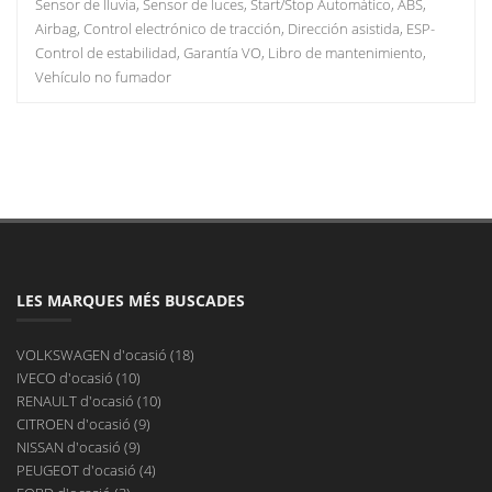
Sensor de lluvia, Sensor de luces, Start/Stop Automático, ABS,
Airbag, Control electrónico de tracción, Dirección asistida, ESP-
Control de estabilidad, Garantía VO, Libro de mantenimiento,
Vehículo no fumador
LES MARQUES MÉS BUSCADES
VOLKSWAGEN d'ocasió (18)
IVECO d'ocasió (10)
RENAULT d'ocasió (10)
CITROEN d'ocasió (9)
NISSAN d'ocasió (9)
PEUGEOT d'ocasió (4)