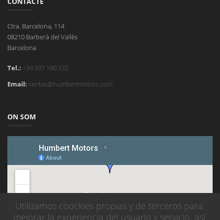
CONTACTE
Ctra. Barcelona, 114
08210 Barberà del Vallès
Barcelona
Tel.:
+34 937 190 232
Email:
ventas@humbertmotors.com
ON SOM
Utilizamos coockies propias y de terceros para
mejorar la experiencia del usuario y servicio, así