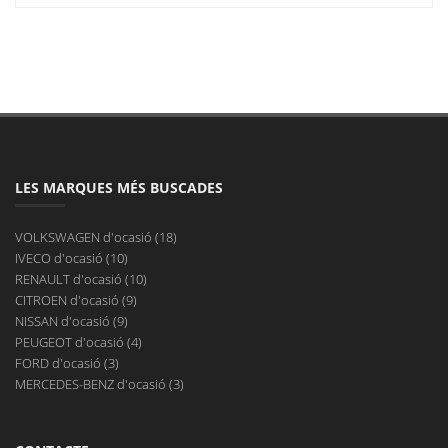
LES MARQUES MÉS BUSCADES
VOLKSWAGEN d'ocasió (18)
IVECO d'ocasió (10)
RENAULT d'ocasió (10)
CITROEN d'ocasió (9)
NISSAN d'ocasió (9)
PEUGEOT d'ocasió (4)
FORD d'ocasió (3)
MERCEDES-BENZ d'ocasió (3)