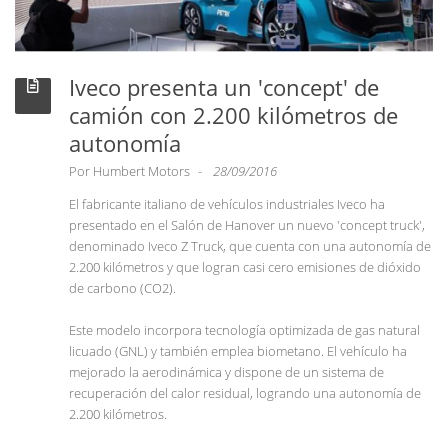
Iveco presenta un 'concept' de
camión con 2.200 kilómetros de
autonomía
Por
Humbert Motors
28/09/2016
El fabricante italiano de vehículos industriales Iveco ha
presentado en el Salón de Hanover un nuevo 'concept truck',
denominado Iveco Z Truck, que cuenta con una autonomía de
2.200 kilómetros y que logran casi cero emisiones de dióxido
de carbono (CO2).
Este modelo incorpora tecnología optimizada de gas natural
licuado (GNL) y también emplea biometano. El vehículo ha
mejorado la aerodinámica y dispone de un sistema de
recuperación del calor residual, logrando una autonomía de
2.200 kilómetros.