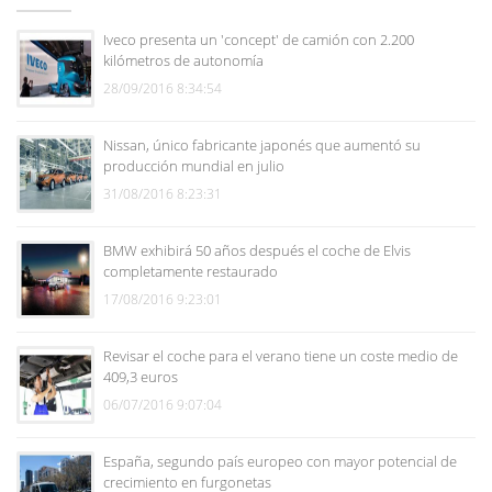
Iveco presenta un 'concept' de camión con 2.200
kilómetros de autonomía
28/09/2016 8:34:54
Nissan, único fabricante japonés que aumentó su
producción mundial en julio
31/08/2016 8:23:31
BMW exhibirá 50 años después el coche de Elvis
completamente restaurado
17/08/2016 9:23:01
Revisar el coche para el verano tiene un coste medio de
409,3 euros
06/07/2016 9:07:04
España, segundo país europeo con mayor potencial de
crecimiento en furgonetas