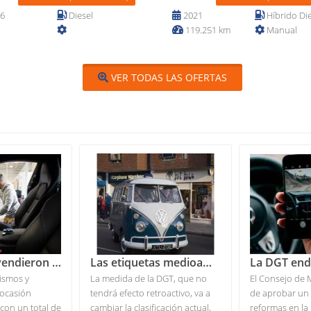
6
Diesel
2021
Híbrido Die
119.251 km
Manual
VER TODAS LAS OFERTAS
En enero se vendieron tres vehículos usados por cada uno nuevo
Las etiquetas medioambientales cambiarán a partir de julio de 2021
rismos y
La medida de la DGT, que no
El Consejo de 
 ocasión
tendrá efecto retroactivo, va a
de aprobar un
con un total de
cambiar la clasificación actual,
reformas en la 