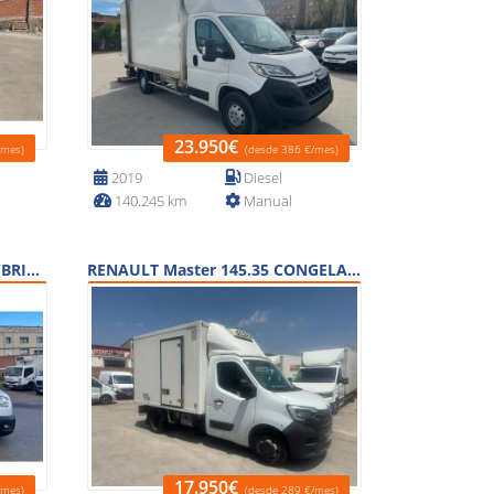
23.950€
/mes)
(desde 386 €/mes)
2019
Diesel
140.245 km
Manual
FORD Transit 350 L3 130 M HYBRIDO
RENAULT Master 145.35 CONGELACION
17.950€
/mes)
(desde 289 €/mes)