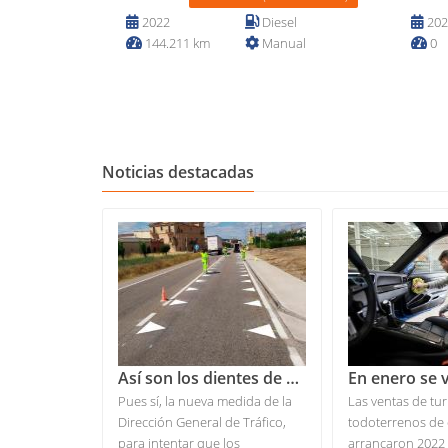
2022
Diesel
202
144.211 km
Manual
0
Noticias destacadas
El Gobierno activa el plan de pago para las carreteras en 2024: viñetas y excepciones
Así son los dientes de dragón, la nueva señalización de la DGT
ra de aplicar
Pues sí, la nueva medida de la
Las ventas de tu
es la forma
Dirección General de Tráfico,
todoterrenos de
almente en las
para intentar que los
arrancaron 2022 