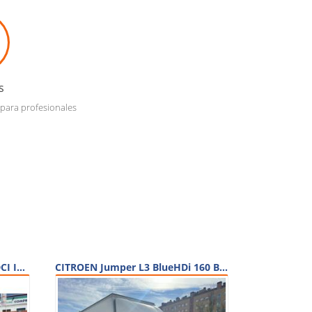
s
 para profesionales
NISSAN NV 200 FURGON 1.5 DCI ISOTERMO ISOTERMO
CITROEN Jumper L3 BlueHDi 160 BVM6 Confort FURGON PLATAFORMA