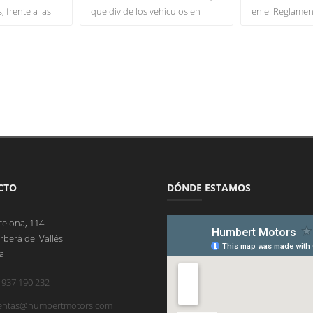
 frente a las
que divide los vehículos en
en el Reglamen
 de enero del
cuatro grupos desde 2016, para
Circulación, de
%), lo que
introducir modificaciones que
Conductores q
cada vehículo
adapten el etiquetado a la
vigor a partir d
on tres de
realidad de una forma más justa
objetivo no es 
egún datos de
y fiel.
en un 50% los f
aconauto
heridos graves
) y Ganvam
La DGT retocará el criterio con
década siguien
el que ha clasificado el parque
recomendación
automovilístico desde 2016 y
Organización M
or tramos de
que ha dividido a los coches en
Salud.
operaciones
cuatro grupos en función de
CTO
DÓNDE ESTAMOS
enos de un
sus motorizaciones. Todas las
Recordamos qu
que más
medidas, que entrarán en vigor
cerró en Españ
e el mes
previsiblemente el próximo
fallecidos por s
celona, 114
nque apenas
verano, no tendrán un efecto
los cuales un 
rberà del Vallès
a de cada diez
retroactivo, por lo que las
usuarios vulnera
a
ron una subida
pegatinas actuales tendrán la
motoristas y p
alcanzar las
misma validez que hasta la
añadir 139.379 
 937 190 232
 Le siguieron
fecha.
cuales 8.605 r
entre 5 y 8 años
hospitalario.
entas@humbertmotors.com