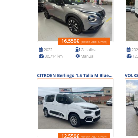
16.550€
(desde 266 €/mes)
2022
Gasolina
202
30.714 km
Manual
122
CITROEN Berlingo 1.5 Talla M BlueHDi S&S 102 Cv Feel Business 5P
12.550€
(desde 202 €/mes)