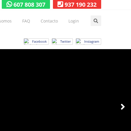
607 808 307
937 190 232
 somos
FAQ
Contacto
Login
Facebook
Twitter
Instagram