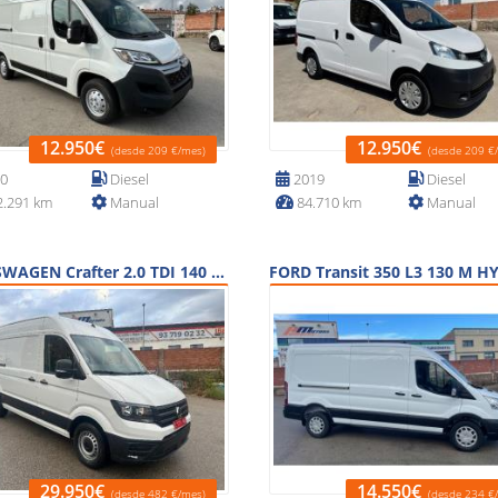
12.950€
12.950€
(desde 209 €/mes)
(desde 209 €
0
Diesel
2019
Diesel
.291 km
Manual
84.710 km
Manual
VOLKSWAGEN Crafter 2.0 TDI 140 MEDIA SOBREELEVADA
29.950€
14.550€
(desde 482 €/mes)
(desde 234 €