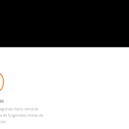
as
 segunda mano cerca de
ta de furgonetas mixtas de
rcas