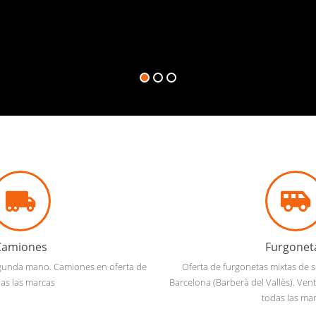
Camiones
Furgonet
gunda mano. Camiones en oferta de
Oferta de furgonetas mixtas de
as las marcas
Barcelona (Barberà del Vallès). Ven
todas las ma