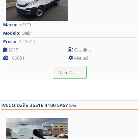
Marca:
IVECO
Modelo:
Daily
Precio:
12.950 €
2017
Gasolina
166081
Manual
Ver más
IVECO Daily 35S16 4100 EASY E-6