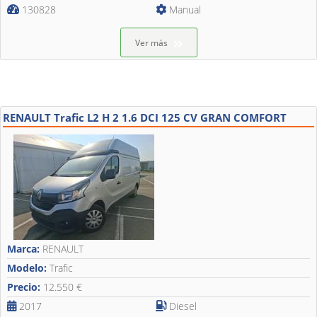
130828
Manual
Ver más
RENAULT Trafic L2 H 2 1.6 DCI 125 CV GRAN COMFORT
Marca:
RENAULT
Modelo:
Trafic
Precio:
12.550 €
2017
Diesel