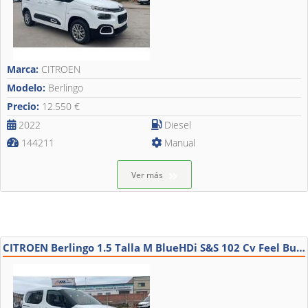
Marca:
CITROEN
Modelo:
Berlingo
Precio:
12.550 €
2022
Diesel
144211
Manual
Ver más
CITROEN Berlingo 1.5 Talla M BlueHDi S&S 102 Cv Feel Business 5P