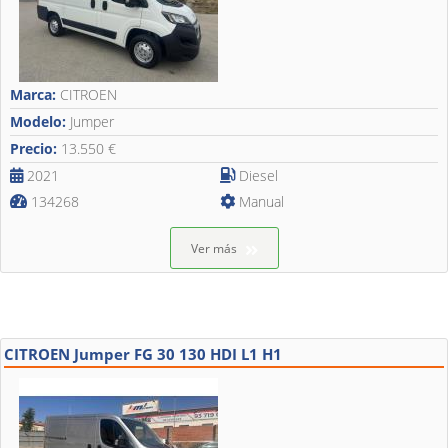
Marca:
CITROEN
Modelo:
Jumper
Precio:
13.550 €
2021
Diesel
134268
Manual
Ver más
CITROEN Jumper FG 30 130 HDI L1 H1