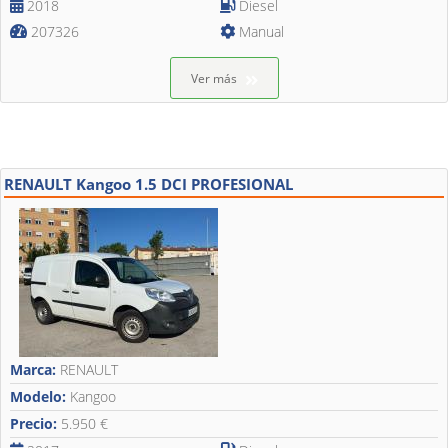
2018
Diesel
207326
Manual
Ver más
RENAULT Kangoo 1.5 DCI PROFESIONAL
Marca:
RENAULT
Modelo:
Kangoo
Precio:
5.950 €