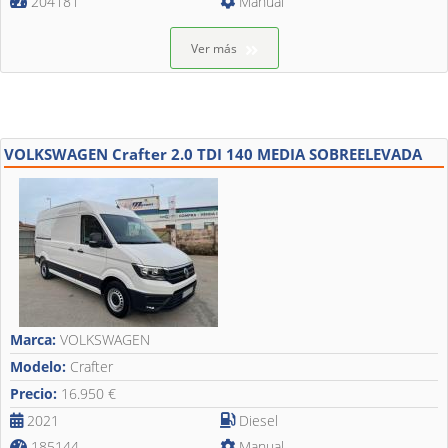
204181
Manual
Ver más
VOLKSWAGEN Crafter 2.0 TDI 140 MEDIA SOBREELEVADA
Marca:
VOLKSWAGEN
Modelo:
Crafter
Precio:
16.950 €
2021
Diesel
185144
Manual