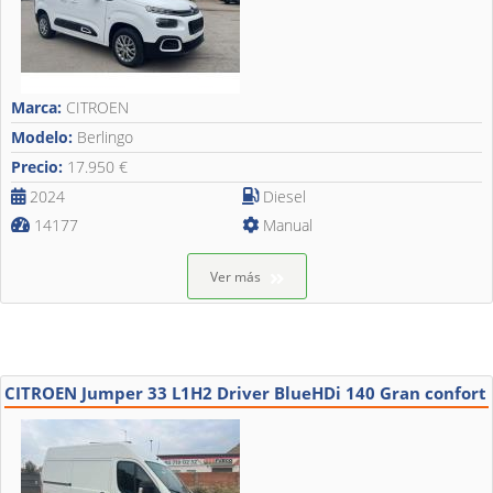
Marca:
CITROEN
Modelo:
Berlingo
Precio:
17.950 €
2024
Diesel
14177
Manual
Ver más
CITROEN Jumper 33 L1H2 Driver BlueHDi 140 Gran confort