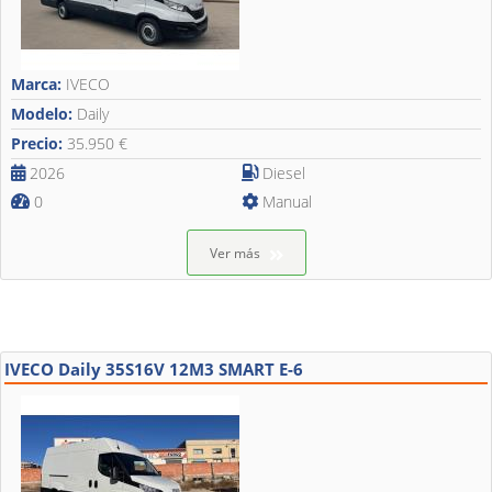
Marca:
IVECO
Modelo:
Daily
Precio:
35.950 €
2026
Diesel
0
Manual
Ver más
IVECO Daily 35S16V 12M3 SMART E-6