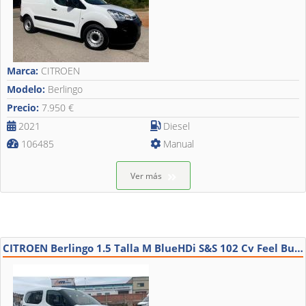
Marca:
CITROEN
Modelo:
Berlingo
Precio:
7.950 €
2021
Diesel
106485
Manual
Ver más
CITROEN Berlingo 1.5 Talla M BlueHDi S&S 102 Cv Feel Business 5P