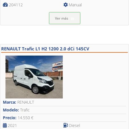
204112
Manual
Ver más
RENAULT Trafic L1 H2 1200 2.0 dCi 145CV
Marca:
RENAULT
Modelo:
Trafic
Precio:
14.550 €
2021
Diesel