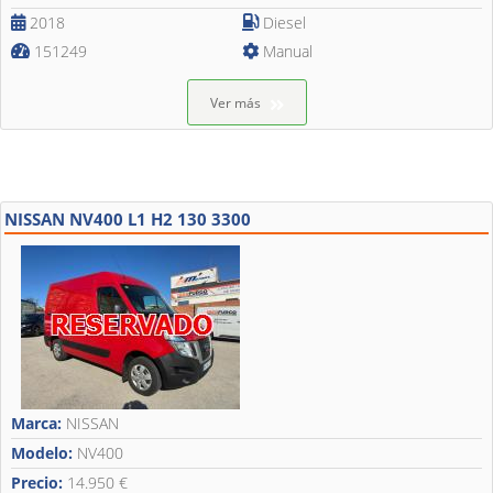
2018
Diesel
151249
Manual
Ver más
NISSAN NV400 L1 H2 130 3300
Marca:
NISSAN
Modelo:
NV400
Precio:
14.950 €