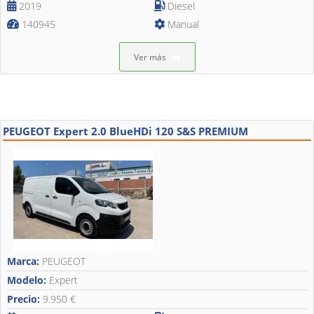
2019
Diesel
140945
Manual
Ver más
PEUGEOT Expert 2.0 BlueHDi 120 S&S PREMIUM
Marca:
PEUGEOT
Modelo:
Expert
Precio:
9.950 €