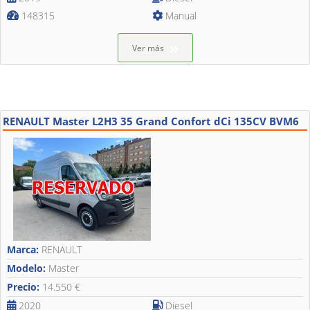
148315
Manual
Ver más
RENAULT Master L2H3 35 Grand Confort dCi 135CV BVM6
Marca:
RENAULT
Modelo:
Master
Precio:
14.550 €
2020
Diesel