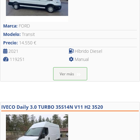
Marca:
FORD
Modelo:
Transit
Precio:
14.550 €
2021
Híbrido Diesel
119251
Manual
Ver más
IVECO Daily 3.0 TURBO 35S14N V11 H2 3520