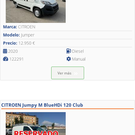
Marca:
CITROEN
Modelo:
Jumper
Precio:
12.950 €
2020
Diesel
122291
Manual
Ver más
CITROEN Jumpy M BlueHDi 120 Club