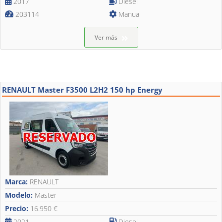
2017
Diesel
203114
Manual
Ver más
RENAULT Master F3500 L2H2 150 hp Energy
Marca:
RENAULT
Modelo:
Master
Precio:
16.950 €
2021
Diesel