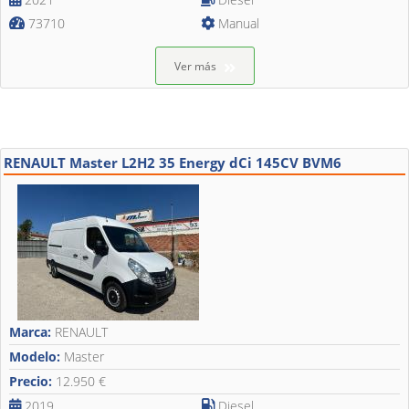
73710
Manual
Ver más
RENAULT Master L2H2 35 Energy dCi 145CV BVM6
Marca:
RENAULT
Modelo:
Master
Precio:
12.950 €
2019
Diesel