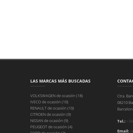
LAS MARCAS MÁS BUSCADAS
CONTA
VOLKSWAGEN de ocasión (18)
Ctra. Bar
IVECO de ocasión (10)
08210 Ba
RENAULT de ocasión (10)
Barcelon
CITROEN de ocasión (9)
NISSAN de ocasión (9)
Tel.:
+34
PEUGEOT de ocasión (4)
Email:
v
FORD de ocasión (3)