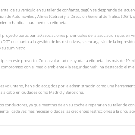
iental de su vehículo en su taller de confianza, según se desprende del acue
ón de Automóviles y Afines (Cetraa) y la Dirección General de Tráfico (DGT), 
imiento habitual para pedir su etiqueta.
l proyecto participan 20 asociaciones provinciales de la asociación que, en vi
 DGT en cuanto a la gestión de los distintivos, se encargarán de la impresión
y su suministro.
icipe en este proyecto. Con la voluntad de ayudar a etiquetar los más de 19 mi
u compromiso con el medio ambiente y la seguridad vial", ha destacado el mi
so es voluntario, han sido acogidos por la administración como una herramien
as a cabo en ciudades como Madrid y Barcelona.
os conductores, ya que mientras dejan su coche a reparar en su taller de con
ental, cada vez más necesario dadas las crecientes restricciones a la circulac