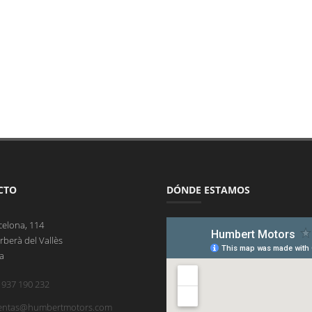
CTO
DÓNDE ESTAMOS
celona, 114
rberà del Vallès
a
 937 190 232
entas@humbertmotors.com