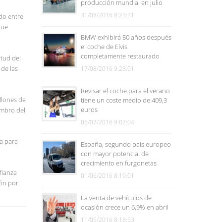
producción mundial en julio
31/08/2016 8:23:31
rdo entre
que
BMW exhibirá 50 años después
el coche de Elvis
completamente restaurado
rtud del
 de las
17/08/2016 9:23:01
Revisar el coche para el verano
llones de
tiene un coste medio de 409,3
euros
embro del
06/07/2016 9:07:04
ta para
España, segundo país europeo
con mayor potencial de
crecimiento en furgonetas
fianza
01/06/2016 8:19:01
ión por
La venta de vehículos de
ocasión crece un 6,9% en abril
11/05/2016 8:18:53