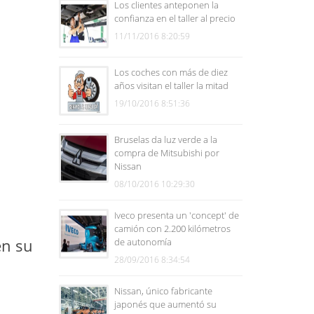
Los clientes anteponen la
confianza en el taller al precio
11/11/2016 8:20:59
Los coches con más de diez
años visitan el taller la mitad
19/10/2016 8:51:36
Bruselas da luz verde a la
compra de Mitsubishi por
Nissan
08/10/2016 10:29:30
Iveco presenta un 'concept' de
camión con 2.200 kilómetros
en su
de autonomía
28/09/2016 8:34:54
Nissan, único fabricante
japonés que aumentó su