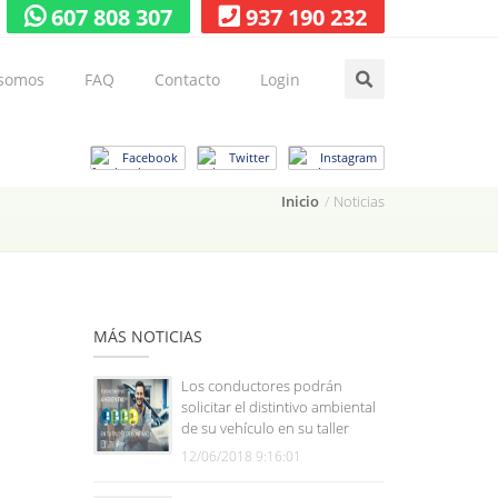
607 808 307
937 190 232
 somos
FAQ
Contacto
Login
Facebook
Twitter
Instagram
Inicio
Noticias
MÁS NOTICIAS
Los conductores podrán
solicitar el distintivo ambiental
de su vehículo en su taller
12/06/2018 9:16:01